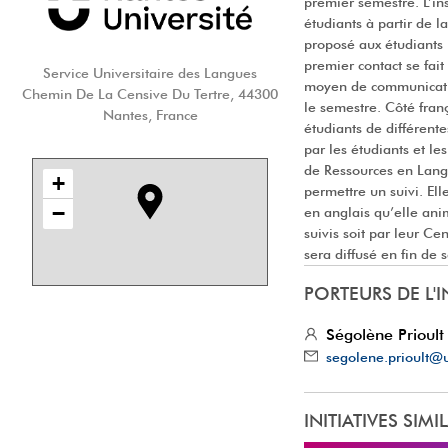
premier semestre. L’ins
étudiants à partir de l
proposé aux étudiants 
premier contact se fait
Service Universitaire des Langues
moyen de communication
Chemin De La Censive Du Tertre, 44300
le semestre. Côté franç
Nantes, France
étudiants de différente
par les étudiants et l
de Ressources en Langu
+
permettre un suivi. El
−
en anglais qu’elle ani
suivis soit par leur C
sera diffusé en fin de 
PORTEURS
DE L'I
Ségolène Prioult
segolene.prioult@u
INITIATIVES SIMI