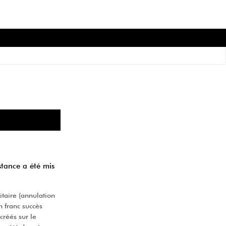
stance a été mis
itaire (annulation
n franc succès
créés sur le