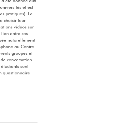
té a été donnée aux
universités et est
es pratiques). Le
e choisir leur
ations vidéos sur
 lien entre ces
lisée naturellement
glophone au Centre
rents groupes et
b de conversation
 étudiants sont
Un questionnaire