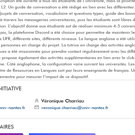
cription été ouverte à tous les étudiants de l’université, mais la priori
a L2. Un guide de conversation a été rédigé en lien avec les différentes 
(sujets de conversation, vocabulaire et questions types, guide des bonn
 à travers les messageries universitaires, puis les étudiants sont libres d
. L’objectif donné aux étudiants est de réaliser minimum 4-5 convers
ais, la plateforme Discord a été choisie pour permettre de maintenir le
s UFR, différents sites, différents niveaux. La langue anglaise a été uti
es personnes en charge du projet. La tutrice en charge des activités an
es a été missionnée pour prendre contact régulièrement avec les diffé
le propose également des activités supplémentaires en lien avec le clu
me. Côté anglophone, la configuration varie suivant les universités. Les
entre de Ressources en Langues soit par leurs enseignants de français. 
semestre pour mesurer l’impact de ce dispositif.
NITIATIVE
Véronique Charriau
niv-nantes.fr
veronique.charriau@univ-nantes.fr
LAIRES